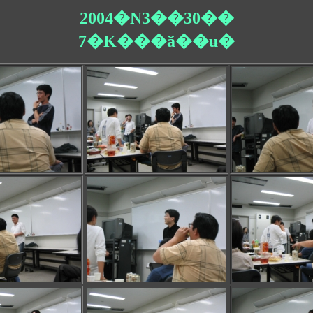
2004�N3��30��
7�K���ӑ��ʉ�