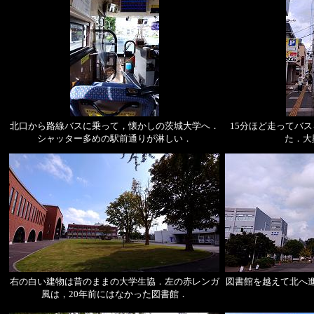
北口から路線バスに乗って，懐かしの茨城大学へ．
15分ほど走ってバ
シャッター多めの駅前通りが淋しい．
た．大
右の白い建物は昔のままの大学生協．左の赤レンガ
図書館を越えて北へ
風は，20年前にはなかった図書館．