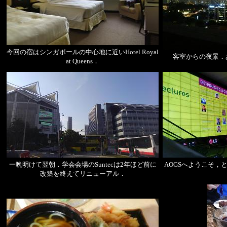
今回の宿はシンガポールの中心地に近いHotel Royal
客室からの夜景．
at Queens．
一晩明けて翌朝．学会会場のSuntecは2年ほど前に
AOGSへようこそ，
改築を終えてリニューアル．