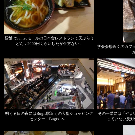
昼飯はSuntecモールの日本食レストランで天ぷらう
どん．2000円くらいしたが仕方ない．
学会会場近くのカフ
明くる日の夜にはBugis駅近くの大型ショッピング
その一階には「やよい
センター，Bugis+へ．
っていない反対