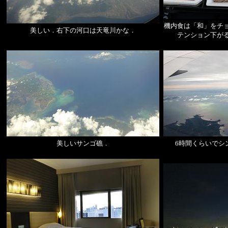
機内食は「和」をチ
美しい．右下の河口は天竜川かな．
テンション下が
美しいサンゴ礁．
6時間くらいでシ