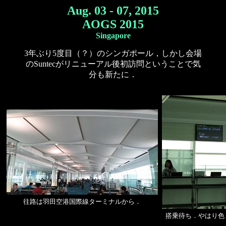
Aug. 03 - 07, 2015
AOGS 2015
Singapore
3年ぶり5度目（？）のシンガポール，しかし会場
のSuntecがリニューアル後初訪問ということで気
分も新たに．
往路は羽田空港国際線ターミナルから．
搭乗待ち．やはり色