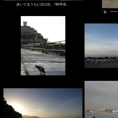
歩いてるうちに日の出．7時半頃．
「あ゛ーー