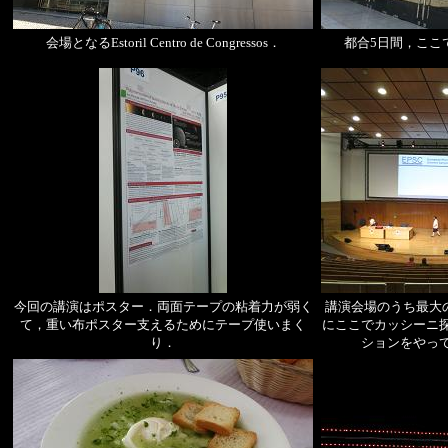
会場となるEstoril Centro de Congressos．
都合5日間，ここ
今回の講演はポスター．両面テープの粘着力が弱く
講演会場のうち最大のJup
て，重い布ポスター支えるためにテープ使いまく
にここでカッシーニ
り．
ションをやっ