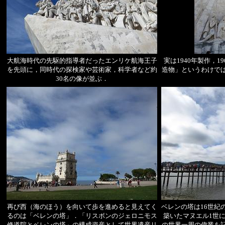
大航海時代の先駆的指導者だったエンリケ航海王子
実は1940年製作，
を先頭に，同時代の探検家や芸術家，科学者など約
造物」というわけで
30名の像が並ぶ．
再び西（海のほう）を向いて歩を進めると見えてく
ベレンの塔は16世紀
るのは「ベレンの塔」．「リスボンのジェロニモス
築いたマヌエル1世
修道院とベレンの塔」の構成資産として世界遺産リ
の世界一周の偉業を