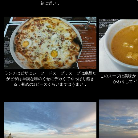
刻に近い．
ランチはピザにシーフードスープ．スープは絶品だ
このスープは美味か
がピザは単調な味のくせにデカくてやっぱり飽き
かわりしてピ
る．初めの3ピースくらいまではうまい．