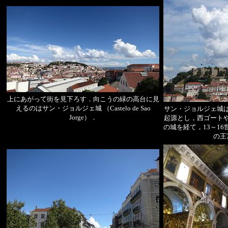
上にあがって街を見下ろす．向こうの緑の高台に見
えるのはサン・ジョルジェ城 （Castelo de Sao
サン・ジョルジェ城
Jorge）．
起源とし，西ゴート
の城を経て，13～1
の王