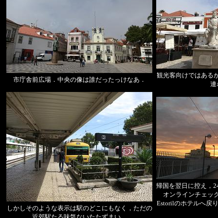
観光客向けではある
市庁舎前広場．中央の像は誰だったっけなあ．
連
帰国を翌日に控え，2
オンラインチェッ
Estorilのホテルへ戻
しかしそのような表示は駅のどこにもなく，ただの
近郊駅たる味気ないたたずまい．