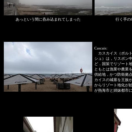
あっという間に呑み込まれてしまった
行く手のC
Cascais:
カスカイス（ポルト
シュ）は，リスボン中
ど．国策でリゾート
ともとは漁業や農業
供給地，かつ防衛拠点
カイスの城塞を王族
からリゾート地化が
が熱海市と姉妹都市