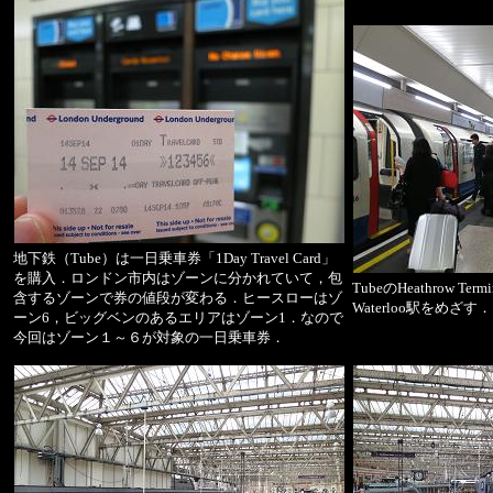
地下鉄（Tube）は一日乗車券「1Day Travel Card」
を購入．ロンドン市内はゾーンに分かれていて，包
TubeのHeathrow Te
含するゾーンで券の値段が変わる．ヒースローはゾ
Waterloo駅をめざす．
ーン6，ビッグベンのあるエリアはゾーン1．なので
今回はゾーン１～６が対象の一日乗車券．