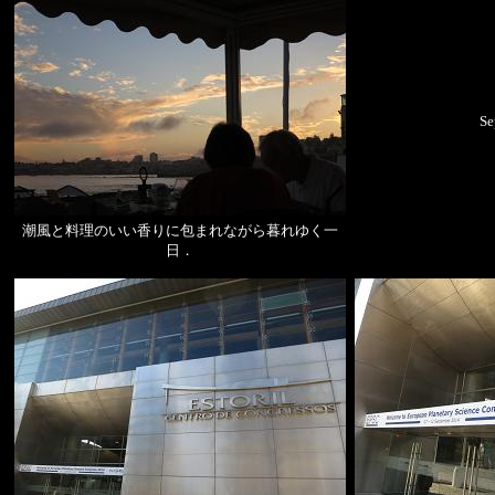
Se
潮風と料理のいい香りに包まれながら暮れゆく一
日．