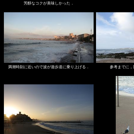
芳醇なコクが美味しかった．
満潮時刻に近いので波が遊歩道に乗り上げる．
参考までに，