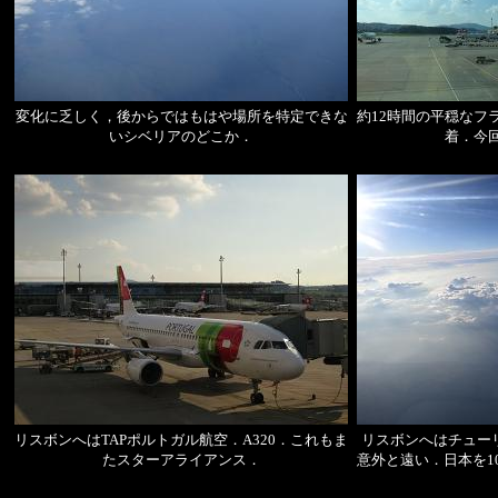
変化に乏しく，後からではもはや場所を特定できな
約12時間の平穏なフ
いシベリアのどこか．
着．今
リスボンへはTAPポルトガル航空．A320．これもま
リスボンへはチュー
たスターアライアンス．
意外と遠い．日本を1