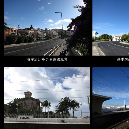
海岸沿いを走る道路風景
基本的