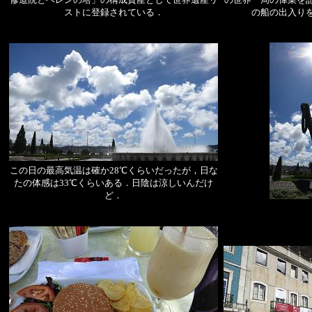
ストに登録されている．
の船の出入り
この日の最高気温は確か28℃くらいだったが，日な
たの体感は33℃くらいある．日陰は涼しいんだけ
ど．