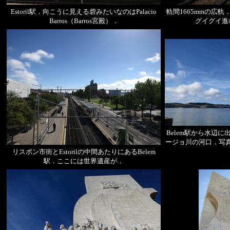
Estoril駅．向こうに見える砦みたいなのはPalacio
軌間1665mmの広
Barros（Barros宮殿）．
グイグイ進
Belem駅から水辺
ージョ川の河口．写
リスボン市街とEstorilの中間あたりにあるBelem
駅．ここには世界遺産が．