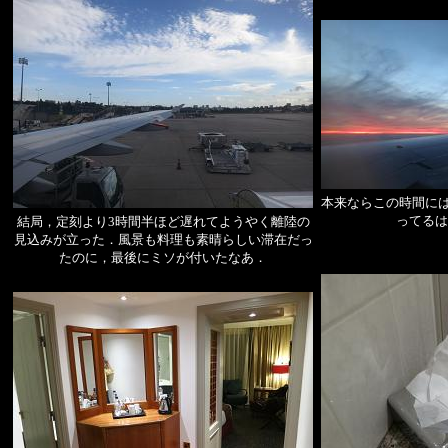
本来ならこの時間には
ってるは
結局，定刻より3時間半ほど遅れてようやく離陸の
見込みが立った．風景も料理も素晴らしい滞在だっ
たのに，最後にミソが付いたなあ．