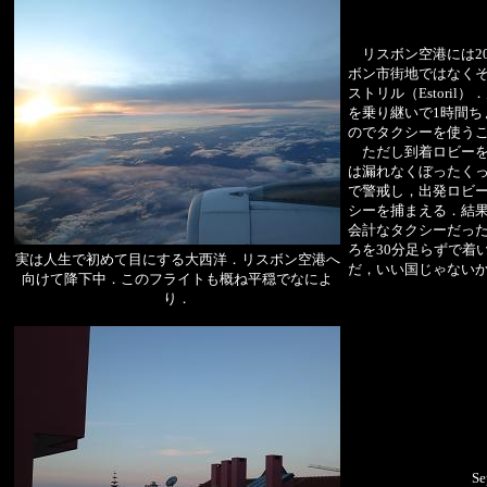
リスボン空港には2
ボン市街地ではなくそ
ストリル（Estori
を乗り継いで1時間ち
のでタクシーを使う
ただし到着ロビーを
は漏れなくぼったく
で警戒し，出発ロビ
シーを捕まえる．結
会計なタクシーだった
ろを30分足らずで着
実は人生で初めて目にする大西洋．リスボン空港へ
だ，いい国じゃない
向けて降下中．このフライトも概ね平穏でなによ
り．
Se