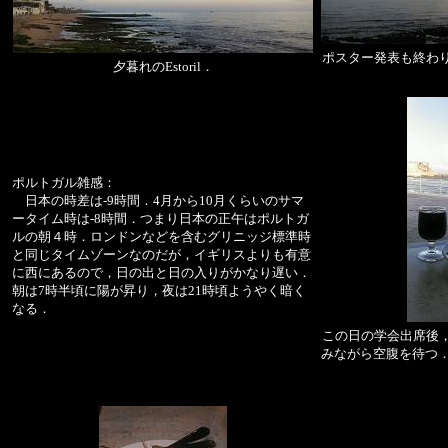
ポスター発表も終わ
夕暮れのEstoril．
ポルトガル雑感：
日本の時差は-9時間．4月から10月くらいのサマ
ータイム時は-8時間．つまり日本の正午はポルトガ
ルの朝４時．ロンドンなどを含むグリニッジ標準時
と同じタイムゾーンなのだが，イギリスよりも有意
に西にあるので，日の出と日の入りがかなり遅い．
朝は7時半頃に陽が昇り，夜は21時頃ようやく暗く
なる．
この日の学会出席後
みながら空腹を待つ．