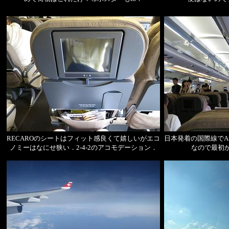
RECAROのシートはフィット感良くて嬉しいがエコ
日本発着の国際線でA
ノミーはなにせ狭い．2-4-2のアコモデーション．
なので最初