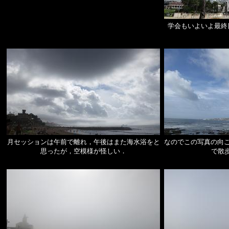
学会もいよいよ最終
月セッションは午前で離れ，午後はまた海水浴をと
なのでこの写真の向こう
思ったが，空模様が怪しい．
で散