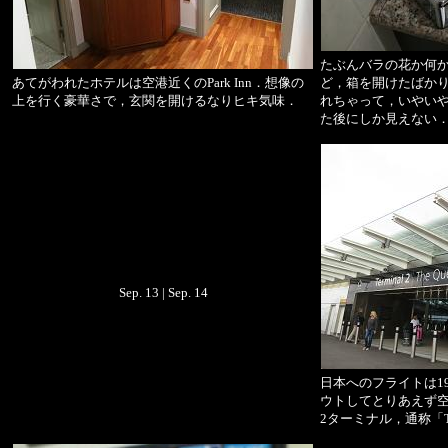
たぶんバラの花か何
あてがわれたホテルは空港近くのPark Inn．想像の
ど，箱を開けたばかり
上を行く豪華さで，玄関を開けるなりヒキ気味．
れちゃって，いやい
た後にしか見えない
Sep. 13 | Sep. 14
日本へのフライトは1
ウトしてとりあえず空
2ターミナル，通称「The Q