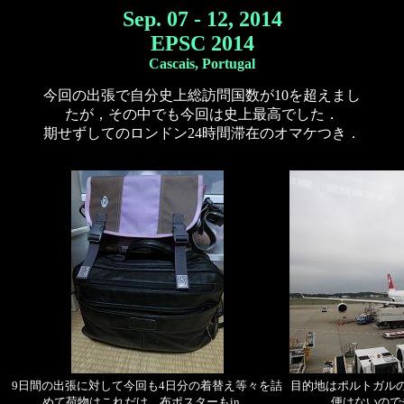
Sep. 07 - 12, 2014
EPSC 2014
Cascais, Portugal
今回の出張で自分史上総訪問国数が10を超えまし
たが，その中でも今回は史上最高でした．
期せずしてのロンドン24時間滞在のオマケつき．
9日間の出張に対して今回も4日分の着替え等々を詰
目的地はポルトガル
めて荷物はこれだけ．布ポスターもin．
便はないので