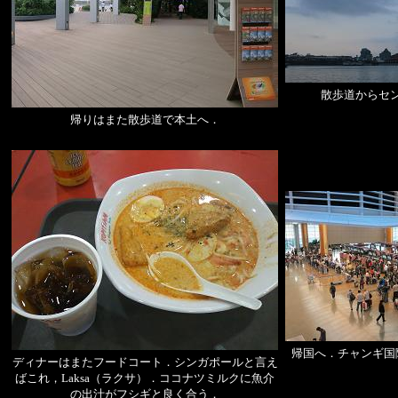
散歩道からセ
帰りはまた散歩道で本土へ．
帰国へ．チャンギ国
ディナーはまたフードコート．シンガポールと言え
ばこれ，Laksa（ラクサ）．ココナツミルクに魚介
の出汁がフシギと良く合う．