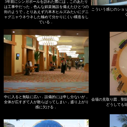
3年前にシンガポールを訪れた際には，このあたり
は工事中だった．色んな娯楽施設を備えたひとつの
こういう感じのショ
街のようで，とりあえず六本木ヒルズみたいにグニ
ャグニャウネウネした極めて分かりにくい構造をし
ている．
中に入ると無駄に広い．設備的には申し分ないが，
会場の見取り図．聖
全体が広すぎて人が散らばってしまい，盛り上がり
どうしても
感に欠ける．