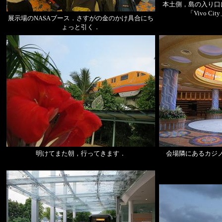
本土側，島の入り口
「Vivo Ci
展示場のNASAブース．さすがの金のかけ具合にち
ょっと引く．
明けてまた朝，行ってきます．
会場隣にあるカジ