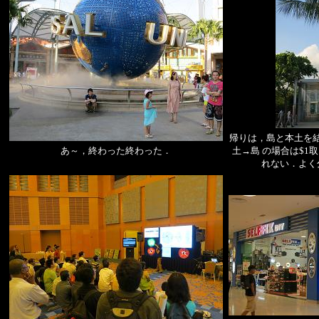
帰りは，島と本土を
あ～，終わった終わった．
土→島 の場合は$1
れない．よく