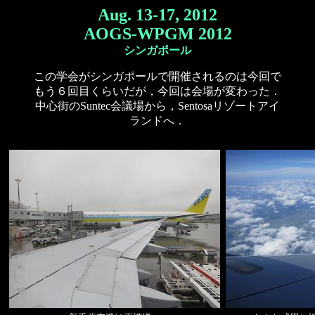
Aug. 13-17, 2012
AOGS-WPGM 2012
シンガポール
この学会がシンガポールで開催されるのは今回で
もう６回目くらいだが，今回は会場が変わった．
中心街のSuntec会議場から，Sentosaリゾートアイ
ランドへ．