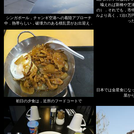
喩えれば新橋や芝
の）．それでも，市
ルより高く，1泊1万
シンガポール，チャンギ空港への着陸アプローチ
っ
中．熱帯らしい，破壊力のある積乱雲がお出迎え．
日本では金星食にな
屋か
初日の夕食は，近所のフードコートで