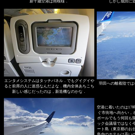
新千歳空港は雨模様．
しかし成田に
エンタメシステムはタッチパネル．でもグイグイや
羽田への離着陸では
ると前席の人に迷惑なんだよな．機内全体あちこち
新しい感じだったのは，新造機なのかな．
空港に着いたのは17
ぐ市街地へ向かい，ホ
ポールでもう何回も
ック会議場ではなく
ート島（東京都のお
島内のホテルは高い