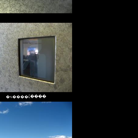
�ԏ����ւ̓����