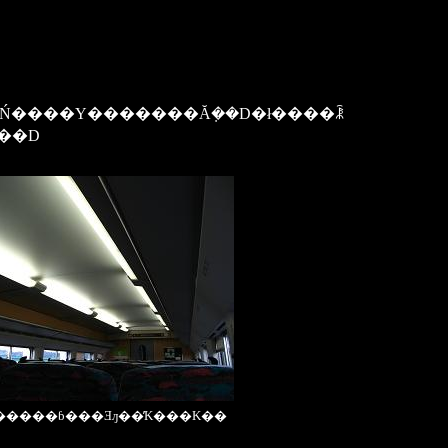
���D
����ɓ���Ǝԓ��̓K���K��