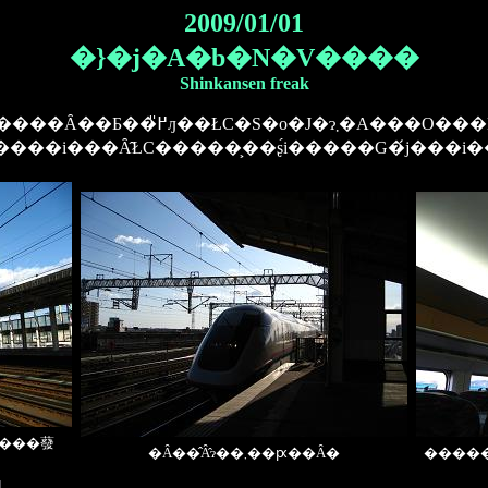
2009/01/01
�}�j�A�b�N�V����
Shinkansen freak
�Ń����Y�������Ă݂��D�ł����ꂾ
���i���Ȃ̂ŁC�����͕��ʂ́i�����G�́j���i
@���蕟
�Ȃ��̂Ȃ̂ɂ��܂��ԗ��Ȃ�
�����