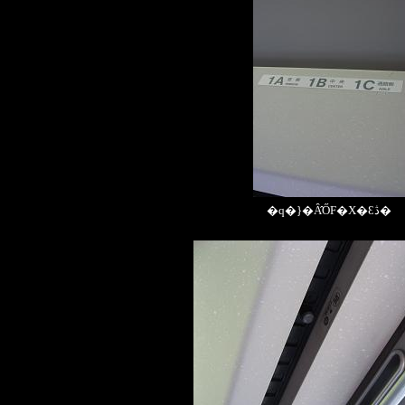
�q�}�Ȃ̂ŐF�X�Ɛڎ�