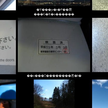
�V���͉w�t�߂��爢
���G�R�n������
��o���񂪌��������悤�ł�