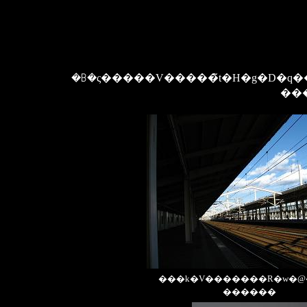
�ꕗ�ς�����V�����̃t�H�g�D�q�����Ȃ��Ƃ��߂̎ԓ��ŁC�S�o�J�ɂ܂�A���O��
���
���k�V�������R�w�
������